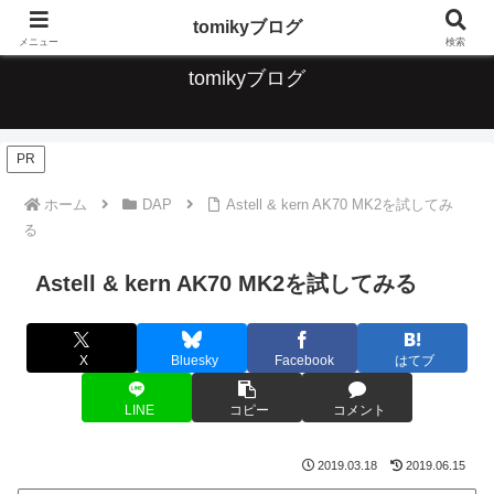
デジタルな便利なこと、ガジェット、音楽について情報発信していきます
tomikyブログ
メニュー
検索
tomikyブログ
PR
ホーム
DAP
Astell & kern AK70 MK2を試してみ
る
Astell & kern AK70 MK2を試してみる
X
Bluesky
Facebook
はてブ
LINE
コピー
コメント
2019.03.18
2019.06.15