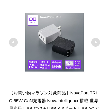
【お買い物マラソン対象商品】NovaPort TRI
O 65W GaN充電器 NovaIntelligence搭載 世界
最小級 USB-C×2 + USB-A 3ポート USB ACア