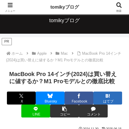
デジタルな便利なこと、ガジェット、音楽について情報発信していきます
tomikyブログ
メニュー
検索
tomikyブログ
PR
ホーム
Apple
Mac
MacBook Pro 14インチ
(2024)は買い替えに値するか？M1 Proモデルとの徹底比較
MacBook Pro 14インチ(2024)は買い替え
に値するか？M1 Proモデルとの徹底比較
X
Bluesky
Facebook
はてブ
LINE
コピー
コメント
2024.11.30
2025.06.15