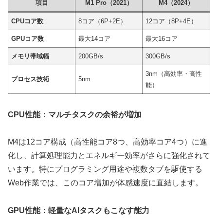
項目
M1 Pro（2021）
M4（2024）
CPUコア数
8コア（6P+2E）
12コア（8P+4E）
GPUコア数
最大14コア
最大16コア
メモリ帯域幅
200GB/s
300GB/s
3nm（高効率・高性
プロセス技術
5nm
能）
CPU性能：マルチタスクの余裕が増加
M4は12コア構成（高性能コア8つ、高効率コア4つ）に進
化し、計算処理能力とエネルギー効率がさらに強化されて
います。特にプログラミング用途や複数タブを駆使する
Web作業では、このコア増加が体感速度に直結します。
GPU性能：軽量なAIタスクもこなす能力