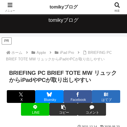
デジタルな便利なこと、ガジェット、音楽について情報発信していきます
tomikyブログ
メニュー
検索
tomikyブログ
PR
ホーム
Apple
iPad Pro
BRIEFING PC
BRIEF TOTE MW リュックからiPadやPCが取り出しやすい
BRIEFING PC BRIEF TOTE MW リュック
からiPadやPCが取り出しやすい
X
Bluesky
Facebook
はてブ
LINE
コピー
コメント
2021.12.14
2025.05.23