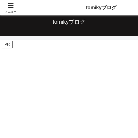
デジタルな便利なこと、ガジェット、音楽について情報発信していきます
tomikyブログ
メニュー
tomikyブログ
PR