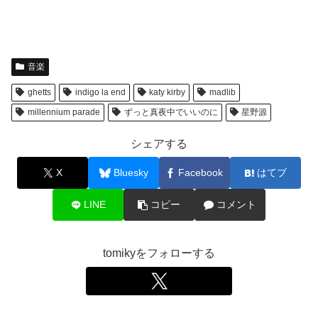
音楽
ghetts
indigo la end
katy kirby
madlib
millennium parade
ずっと真夜中でいいのに
星野源
シェアする
X
Bluesky
Facebook
はてブ
LINE
コピー
コメント
tomikyをフォローする