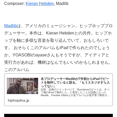
Composer:
Kieran Hebden
, Madlib
Madlib
は、アメリカのミュージシャン。ヒップホッププロ
デューサー。本作は、Kieran Hebdenとの共作。ヒップホ
ップを軸に多様な音楽を取り込んでいて、おもしろいで
す。 おそらくこのアルバムもiPadで作られたのでしょう
か。YOASOBIのayaseさんもそうですが、アイディアと
実行力があれば、機材はなんでもいいのかもしれません。
このアルバム
名プロデューサーMadlibが7年前からiPadでビー
トを制作していると語る。「もうスタジオすら入
ってない」
以前、自身のツイッターにて「Bandanaのビートは、すべ
て俺のiPadで制作した」と発言したことが話題になった
Madlib。Freddie Gibbsとの名アルバムが低予算で制作され
たという事実に驚いたファンも多かった。そんな彼が
hiphopdna.jp
Comp...