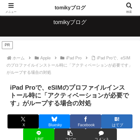
デジタルな便利なこと、ガジェット、音楽について情報発信していきます
tomikyブログ
メニュー
検索
tomikyブログ
PR
ホーム
Apple
iPad Pro
iPad Proで、eSIM
のプロファイルインストール時に「アクティベーションが必要です」
がループする場合の対処
iPad Proで、eSIMのプロファイルインス
トール時に「アクティベーションが必要で
す」がループする場合の対処
X
Bluesky
Facebook
はてブ
LINE
コピー
コメント